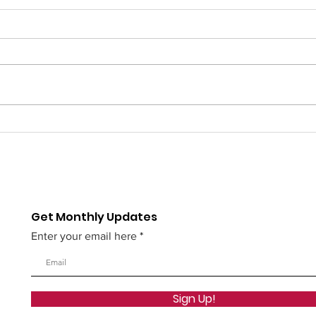
Women of Excellence
Cel
Award 2025: Celebrating
Day
the Spirit of Womanhood
Clu
Fou
Get Monthly Updates
Enter your email here
Sign Up!