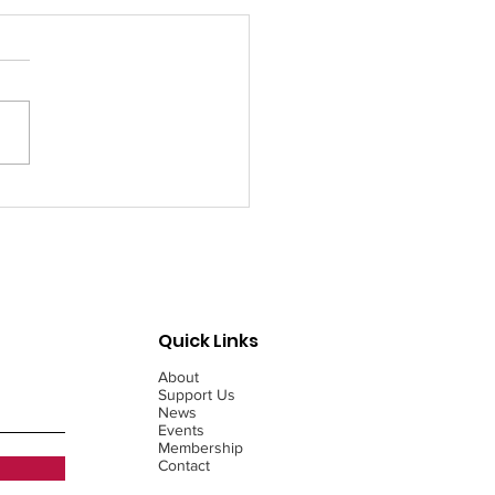
ebrating Mother’s
 with Emaar Ladies
b and Aldaa
ndation
Quick Links
About
Support Us
News
Events
Membership
Contact