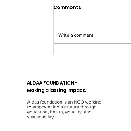
Comments
Write a comment...
Alda Foundation's
Cervical Cancer and
Menstrual Hygiene
Awareness Drive in
ALDAA FOUNDATION -
Lucknow
Making a lasting impact.
Aldaa foundation is an NGO working
to empower India's future through
education, health, equality, and
sustainability.